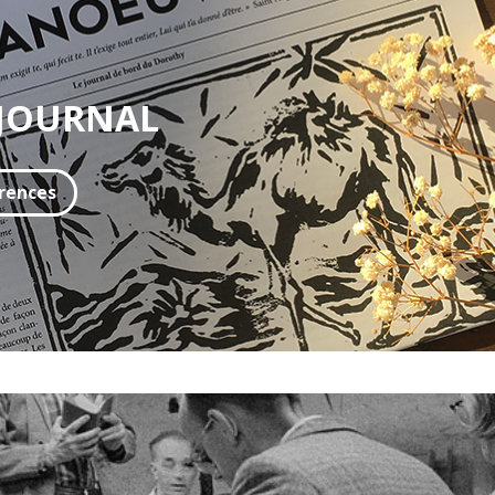
 JOURNAL
érences