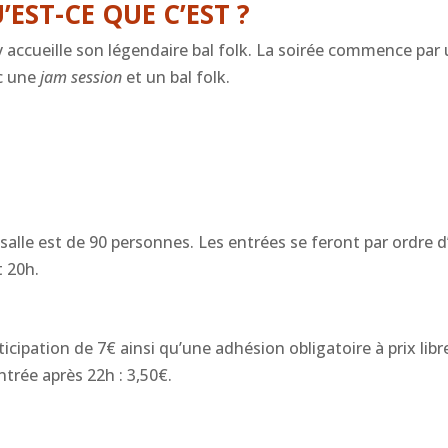
’EST-CE QUE C’EST ?
y accueille son légendaire bal folk. La soirée commence par u
ec une
jam session
et un bal folk.
 salle est de 90 personnes. Les entrées se feront par ordre d’a
t 20h.
cipation de 7€ ainsi qu’une adhésion obligatoire à prix libr
 Entrée après 22h : 3,50€.