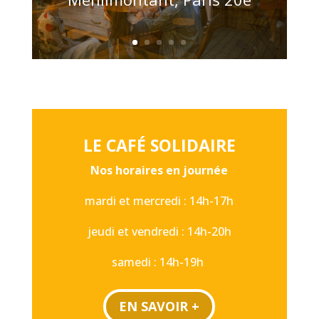
LE CAFÉ SOLIDAIRE
Nos horaires en journée
mardi et mercredi : 14h-17h
jeudi et vendredi : 14h-20h
samedi : 14h-19h
EN SAVOIR +