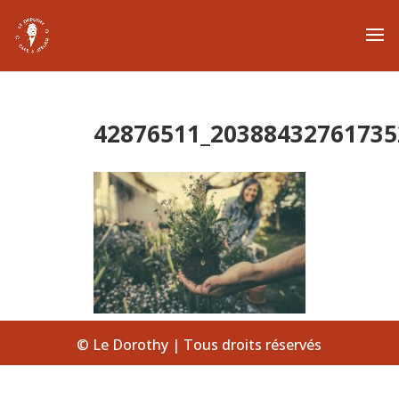
42876511_20388432761735
© Le Dorothy | Tous droits réservés