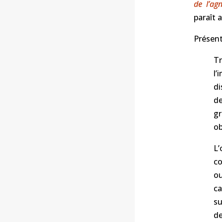
de l’ag
paraît 
Présenta
Tr
l’
di
de
gr
ob
L
co
ou
ca
su
de