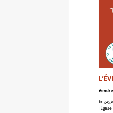
L’É
Vendre
Engagé
l’Églis