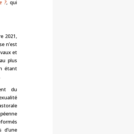
e ?
, qui
re 2021,
se n’est
avaux et
 au plus
n étant
.
ment du
exualité
astorale
ropéenne
déformés
ts d’une