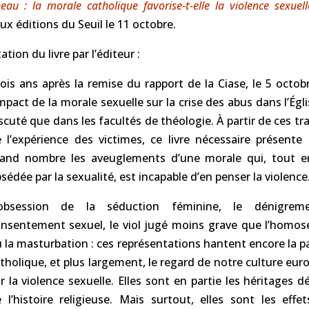
neau : la morale catholique favorise-t-elle la violence sexuell
aux éditions du Seuil le 11 octobre.
tion du livre par l’éditeur :
ois ans après la remise du rapport de la Ciase, le 5 octob
impact de la morale sexuelle sur la crise des abus dans l’Égli
scuté que dans les facultés de théologie. À partir de ces tr
 l’expérience des victimes, ce livre nécessaire présente
and nombre les aveuglements d’une morale qui, tout e
sédée par la sexualité, est incapable d’en penser la violence
’obsession de la séduction féminine, le dénigre
nsentement sexuel, le viol jugé moins grave que l’homos
 la masturbation : ces représentations hantent encore la p
tholique, et plus largement, le regard de notre culture eu
r la violence sexuelle. Elles sont en partie les héritages 
 l’histoire religieuse. Mais surtout, elles sont les effe