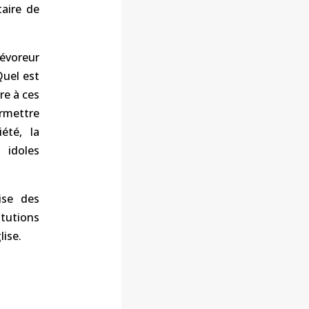
taire de
dévoreur
Quel est
re à ces
ermettre
été, la
 idoles
ise des
tutions
lise.