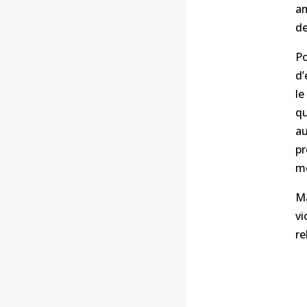
am
de
Po
d’
le
qu
au
p
me
M
vi
re