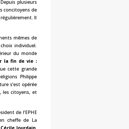
Depuis plusieurs
os concitoyens de
 régulièrement. Il
dements mêmes de
hoix individuel.
térieur du monde
 la fin de vie :
ue cette grande
eligions Philippe
ure s’est opérée
 les citoyens, et
sident de l’EPHE
 en cheffe de La
t
Cécile Jourdain
,