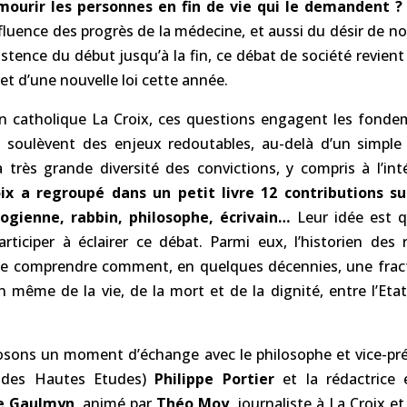
 mourir les personnes en fin de vie qui le demandent ?
nfluence des progrès de la médecine, et aussi du désir de n
istence du début jusqu’à la fin, ce débat de société revient
bjet d’une nouvelle loi cette année.
en catholique La Croix, ces questions engagent les fon
t soulèvent des enjeux redoutables, au-delà d’un simple c
a très grande diversité des convictions, y compris à l’in
ix a regroupé dans un petit livre 12 contributions sur
ogienne, rabbin, philosophe, écrivain…
Leur idée est q
articiper à éclairer ce débat. Parmi eux, l’historien des r
de comprendre comment, en quelques décennies, une fract
n même de la vie, de la mort et de la dignité, entre l’Etat,
sons un moment d’échange avec le philosophe et vice-pré
e des Hautes Etudes)
Philippe Portier
et la rédactrice
de Gaulmyn
, animé par
Théo Moy
, journaliste à La Croix e