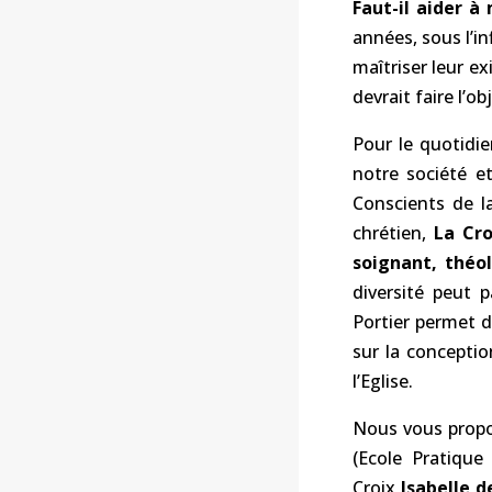
Faut-il aider à
années, sous l’i
maîtriser leur ex
devrait faire l’o
Pour le quotidi
notre société e
Conscients de l
chrétien,
La Cro
soignant, théol
diversité peut p
Portier permet 
sur la conceptio
l’Eglise.
Nous vous propo
(Ecole Pratiqu
Croix
Isabelle 