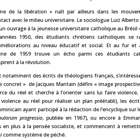
sme de la libération » naît par ailleurs dans les mouv
ntact avec le milieu universitaire. Le sociologue Luiz Alber
un ouvrage à la jeunesse universitaire catholique au Brésil
années 1950, des étudiants chrétiens catholiques se 
éliorations au niveau éducatif et social. Et au fur et
aine de 1959 trouve un écho parmi ces étudiants cath
pirent à la révolution.
nt notamment des écrits de théologiens français, s’intéress
e concret » de Jacques Maritain (défini « image prospective
rce du réel et cherche à l’orienter sans lui faire violence,
t violence au réel pour réaliser un plan préétabli), les écr
ominicain ayant participé à la rédaction de l’encyclique sur
pulorum progressio
, publiée en 1967), ou encore à Emman
s en plus à la pensée socialiste, et commencent à remettr
ini comme système de péché.