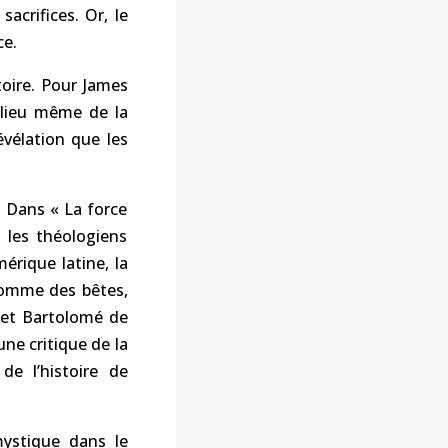
sacrifices. Or, le
ce.
toire. Pour James
le lieu même de la
évélation que les
. Dans « La force
 les théologiens
érique latine, la
comme des bêtes,
 et Bartolomé de
ne critique de la
de l’histoire de
mystique dans le