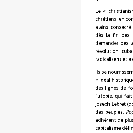
Le « christiani
chrétiens, en co
a ainsi consacré 
dès la fin des 
demander des am
révolution cub
radicalisent et as
Ils se nourrisse
« idéal historiqu
des lignes de fo
l’utopie, qui fai
Joseph Lebret (d
des peuples,
Po
adhèrent de plu
capitalisme déf