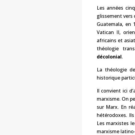
Les années cinq
glissement vers 
Guatemala, en 19
Vatican II, ori
africains et asi
théologie tran
décolonial
.
La théologie de
historique particu
Il convient ici d
marxisme. On pen
sur Marx. En réa
hétérodoxes. Il
Les marxistes le
marxisme latino-