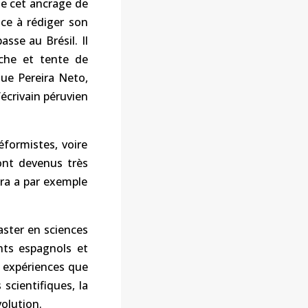
de cet ancrage de
nce à rédiger son
asse au Brésil. Il
uche et tente de
que Pereira Neto,
’écrivain péruvien
éformistes, voire
ont devenus très
ra a par exemple
aster en sciences
nts espagnols et
es expériences que
scientifiques, la
volution.