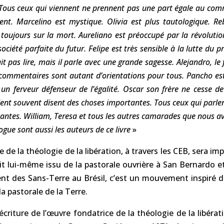
Tous ceux qui viennent ne prennent pas une part égale au com
ent. Marcelino est mystique. Olivia est plus tautologique. Re
e toujours sur la mort. Aureliano est préoccupé par la révolutio
ciété parfaite du futur. Felipe est très sensible à la lutte du pr
 pas lire, mais il parle avec une grande sagesse. Alejandro, le fi
 commentaires sont autant d’orientations pour tous. Pancho es
 un ferveur défenseur de l’égalité. Oscar son frère ne cesse de 
lent souvent disent des choses importantes. Tous ceux qui parlen
antes. William, Teresa et tous les autres camarades que nous av
logue sont aussi les auteurs de ce livre
»
e de la théologie de la libération, à travers les CEB, sera imp
ait lui-même issu de la pastorale ouvrière à San Bernardo e
des Sans-Terre au Brésil, c’est un mouvement inspiré de
 la pastorale de la Terre.
écriture de l’œuvre fondatrice de la théologie de la libérat