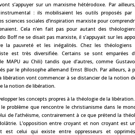
 vont s’appuyer sur un marxisme hétérodoxe. Par ailleurs
instrumental : ils mobilisaient les outils proposés par 
es sciences sociales d’inspiration marxiste pour comprend
rvenaient. Cela n’en fait pas pour autant des théologien
o Boff ne se disait pas marxiste, il s’appuyait sur les ap
 la pauvreté et les inégalités. Chez les théologiens d
iste est très diversifiée. Certains se sont emparées d
(le MAPU au Chili) tandis que d’autres, comme Gustavo
s par le philosophe allemand Ernst Bloch. Par ailleurs, à p
a libération vont commencer à se distancier de la notion
 la notion de libération.
velopper les concepts propres à la théologie de la libération
 : le problème que rencontre le christianisme dans le mo
elui de l’athéisme, contrairement à ce que prétend la théo
idolâtrie. L’opposition entre croyant et non croyant est un
nt est celui qui existe entre oppresseurs et opprimé