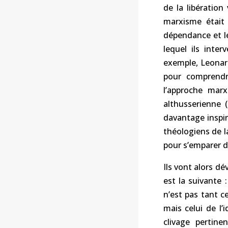
de la libération
marxisme était 
dépendance et l
lequel ils inte
exemple, Leonard
pour comprendre
l’approche marx
althusserienne 
davantage inspiré
théologiens de l
pour s’emparer de
Ils vont alors dé
est la suivante
n’est pas tant c
mais celui de l’
clivage pertine