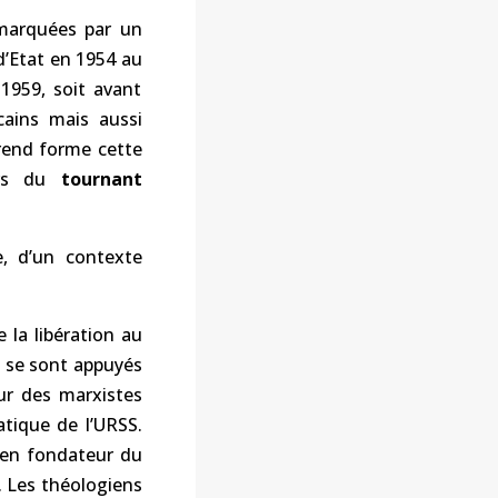
 marquées par un
d’Etat en 1954 au
 1959, soit avant
cains mais aussi
prend forme cette
eurs du
tournant
e, d’un contexte
e la libération au
n se sont appuyés
sur des marxistes
tique de l’URSS.
vien fondateur du
. Les théologiens