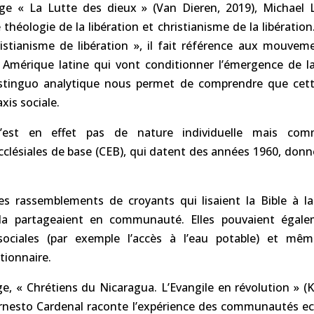
e « La Lutte des dieux » (Van Dieren, 2019), Michael 
 théologie de la libération et christianisme de la libératio
stianisme de libération », il fait référence aux mouvem
Amérique latine qui vont conditionner l’émergence de la
distinguo analytique nous permet de comprendre que cett
xis sociale.
n’est en effet pas de nature individuelle mais com
lésiales de base (CEB), qui datent des années 1960, donne
s rassemblements de croyants qui lisaient la Bible à la
la partageaient en communauté. Elles pouvaient égale
sociales (par exemple l’accès à l’eau potable) et mê
tionnaire.
, « Chrétiens du Nicaragua. L’Evangile en révolution » (Ka
Ernesto Cardenal raconte l’expérience des communautés ecc