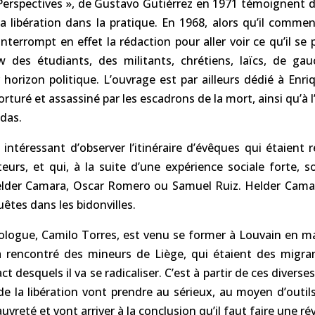
. Perspectives », de Gustavo Gutiérrez en 1971 témoignent 
la libération dans la pratique. En 1968, alors qu’il comme
interrompt en effet la rédaction pour aller voir ce qu’il se p
ew des étudiants, des militants, chrétiens, laïcs, de ga
horizon politique. L’ouvrage est par ailleurs dédié à Enri
torturé et assassiné par les escadrons de la mort, ainsi qu’à l
edas.
 intéressant d’observer l’itinéraire d’évêques qui étaient r
urs, et qui, à la suite d’une expérience sociale forte, s
Helder Camara, Oscar Romero ou Samuel Ruiz. Helder Cama
êtes dans les bidonvilles.
iologue, Camilo Torres, est venu se former à Louvain en m
 a rencontré des mineurs de Liège, qui étaient des migra
act desquels il va se radicaliser. C’est à partir de ces divers
de la libération vont prendre au sérieux, au moyen d’outils 
uvreté et vont arriver à la conclusion qu’il faut faire une ré