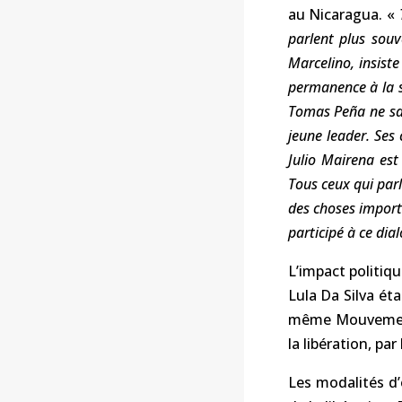
au Nicaragua. «
parlent plus souv
Marcelino, insist
permanence à la so
Tomas Peña ne sait
jeune leader. Ses
Julio Mairena est
Tous ceux qui par
des choses import
participé à ce dia
L’impact politiqu
Lula Da Silva ét
même Mouvement 
la libération, par
Les modalités d’