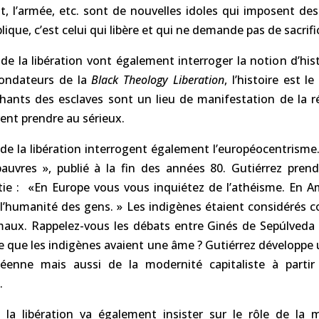
at, l’armée, etc. sont de nouvelles idoles qui imposent des 
blique, c’est celui qui libère et qui ne demande pas de sacrifi
de la libération vont également interroger la notion d’his
fondateurs de la
Black Theology Liberation
, l’histoire est 
chants des esclaves sont un lieu de manifestation de la r
ent prendre au sérieux.
de la libération interrogent également l’européocentrisme
pauvres », publié à la fin des années 80. Gutiérrez prend
ie : «En Europe vous vous inquiétez de l’athéisme. En Am
 l’humanité des gens. » Les indigènes étaient considérés 
ux. Rappelez-vous les débats entre Ginés de Sepúlveda
ce que les indigènes avaient une âme ? Gutiérrez développe u
éenne mais aussi de la modernité capitaliste à partir 
.
 la libération va également insister sur le rôle de la 