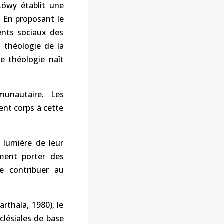
Löwy établit une
n. En proposant le
ents sociaux des
 théologie de la
e théologie naît
munautaire. Les
nt corps à cette
 lumière de leur
ment porter des
me contribuer au
rthala, 1980), le
lésiales de base