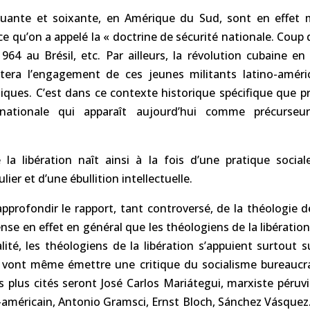
uante et soixante, en Amérique du Sud, sont en effet
ce qu’on a appelé la « doctrine de sécurité nationale. Coup 
64 au Brésil, etc. Par ailleurs, la révolution cubaine en
entera l’engagement de ces jeunes militants latino-améri
atiques. C’est dans ce contexte historique spécifique que 
snationale qui apparaît aujourd’hui comme précurs
 la libération naît ainsi à la fois d’une pratique social
lier et d’une ébullition intellectuelle.
’approfondir le rapport, tant controversé, de la théologie d
se en effet en général que les théologiens de la libératio
lité, les théologiens de la libération s’appuient surtout 
s vont même émettre une critique du socialisme bureaucra
s plus cités seront José Carlos Mariátegui, marxiste péru
américain, Antonio Gramsci, Ernst Bloch, Sánchez Vásquez