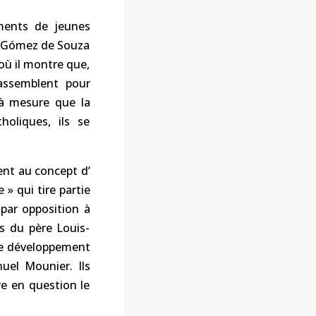
ements de jeunes
to Gómez de Souza
 où il montre que,
rassemblent pour
 à mesure que la
oliques, ils se
ent au concept d’
 » qui tire partie
 par opposition à
its du père Louis-
 le développement
uel Mounier. Ils
e en question le